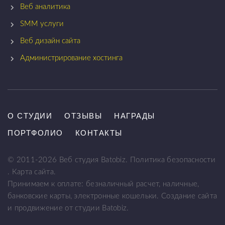
Веб аналитика
SMM услуги
Веб дизайн сайта
Администрирование хостинга
О СТУДИИ
ОТЗЫВЫ
НАГРАДЫ
ПОРТФОЛИО
КОНТАКТЫ
© 2011-
2026
Веб студия Batobiz.
Политика безопасности
.
Карта сайта
.
Принимаем к оплате: безналичный расчет, наличные,
банковские карты, электронные кошельки.
Создание сайта
и продвижение от студии Batobiz.