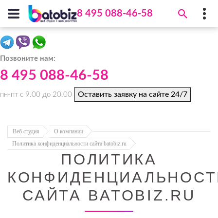
8 495 088-46-58
Batobiz
8 495 088-46-58
Позвоните нам:
Адрес:
Средняя Первомайская ул., 3
,
8 495 088-46-58
105007
,
Москва
(БЦ "Майский", эт.
3)
Оставить заявку на сайте 24/7
пн-пт с 9.00 до 20.00
info@batobiz.ru
Веб студия
О компании
Политика конфиденциальности сайта batobiz.ru
ПОЛИТИКА
КОНФИДЕНЦИАЛЬНОСТ
САЙТА BATOBIZ.RU