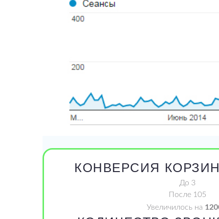
КОНВЕРСИЯ КОРЗИ
До
3
После
105
Увеличилось на
120