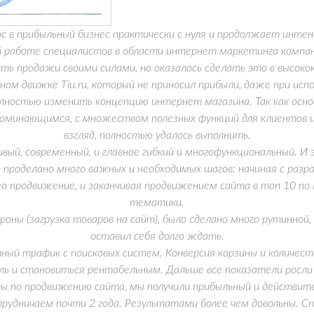
в прибыльный бизнес практически с нуля и продолжает интенс
 работе специалистов в области интернет маркетинга компан
ь продажи своими силами, но оказалось сделать это в высоко
ном движке Tiu.ru, который не приносил прибыли, даже при ис
лностью изменить концепцию интернет магазина. Так как осн
поминающимся, с множеством полезных функций для клиентов и
взгляд, полностью удалось выполнить.
ый, современный, и главное гибкий и многофункциональный. И 
проделано много важных и необходимых шагов: начиная с разра
eo продвижение, и заканчивая продвижением сайта в топ 10 по
тематики.
ны (загрузка товаров на сайт), было сделано много рутинной,
оставил себя долго ждать.
й трафик с поисковых систем. Конверсия корзины и количество
ль и становиться рентабельным. Дальше все показатели росли 
ы по продвижению сайта, мы получили прибыльный и действите
дничаем почти 2 года. Результатами более чем довольны. Сп