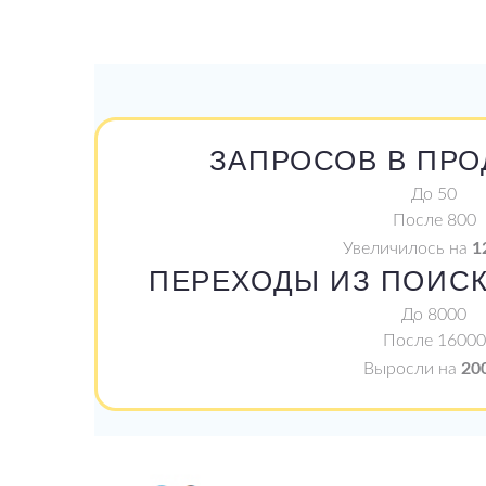
ЗАПРОСОВ В ПР
До
50
После
800
Увеличилось на
1
ПЕРЕХОДЫ ИЗ ПОИС
До
8000
После
16000
Выросли на
20