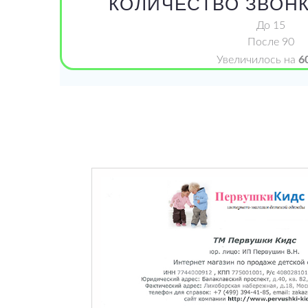
КОЛИЧЕСТВО ЗВОН
До
15
После
90
Увеличилось на
6