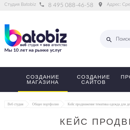
Студия
Batobiz
Адрес:
Сре
8 495 088-46-58
Поис
Мы 10 лет на рынке услуг
СОЗДАНИЕ
СОЗДАНИЕ
ПР
МАГАЗИНА
САЙТОВ
Веб студия
Общее портфолио
Кейс продвижение тематика одежда для де
КЕЙС ПРОДВ