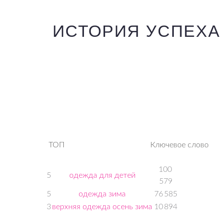
ИСТОРИЯ УСПЕХА
ТОП
Ключевое слово
100
5
одежда для детей
579
5
одежда зима
76 585
3
верхняя одежда осень зима
10 894