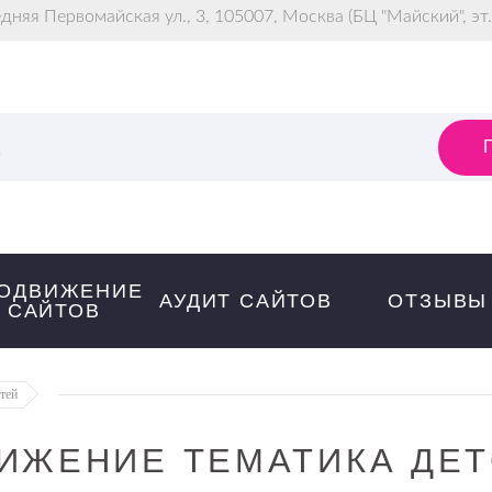
дняя Первомайская ул., 3
,
105007
,
Москва
(БЦ "Майский", эт.
к
ОДВИЖЕНИЕ
АУДИТ САЙТОВ
ОТЗЫВЫ
САЙТОВ
тей
ИЖЕНИЕ ТЕМАТИКА ДЕТ