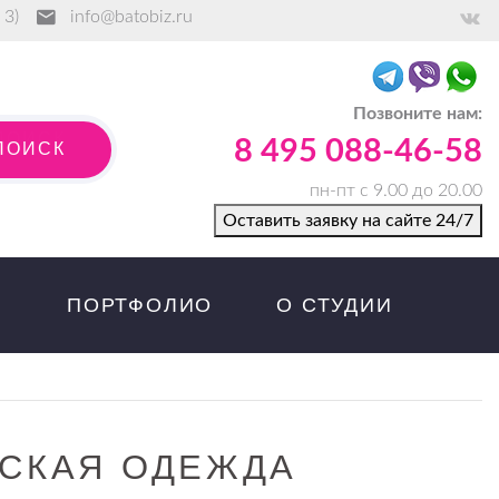
 3)
info@batobiz.ru
Позвоните нам:
П
О
И
С
К
8 495 088-46-58
ПОИСК
пн-пт с 9.00 до 20.00
Оставить заявку на сайте 24/7
ПОРТФОЛИО
О СТУДИИ
СКАЯ ОДЕЖДА