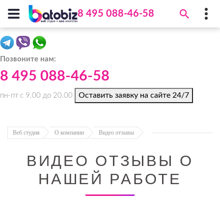
8 495 088-46-58
Batobiz
8 495 088-46-58
Позвоните нам:
Адрес:
Средняя Первомайская ул., 3
,
8 495 088-46-58
105007
,
Москва
(БЦ "Майский", эт.
3)
Оставить заявку на сайте 24/7
пн-пт с 9.00 до 20.00
info@batobiz.ru
Веб студия
О компании
Видео отзывы
ВИДЕО ОТЗЫВЫ О
НАШЕЙ РАБОТЕ