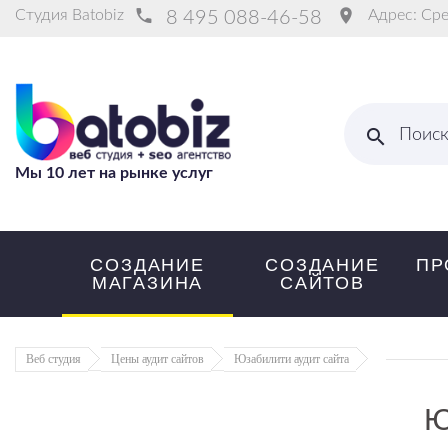
Студия
Batobiz
Адрес:
Сре
8 495 088-46-58
Поис
Мы 10 лет на рынке услуг
СОЗДАНИЕ
СОЗДАНИЕ
ПР
МАГАЗИНА
САЙТОВ
Веб студия
Цены аудит сайтов
Юзабилити аудит сайта
Ю