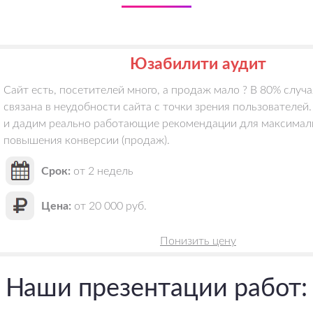
Юзабилити аудит
Сайт есть, посетителей много, а продаж мало ? В 80% случ
связана в неудобности сайта с точки зрения пользователей
и дадим реально работающие рекомендации для максимал
повышения конверсии (продаж).
Срок:
от 2 недель
Цена:
от 20 000 руб.
Понизить цену
Наши презентации работ: