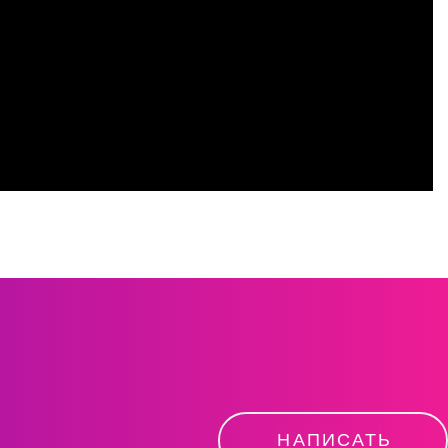
Н
А
П
И
С
А
Т
Ь
НАПИСАТЬ