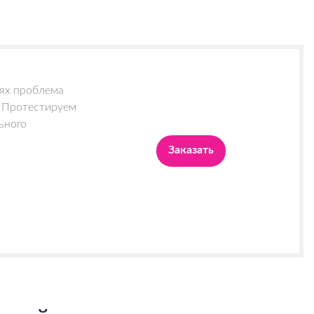
аях проблема
. Протестируем
ьного
Заказать