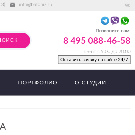
 3)
info@batobiz.ru
Позвоните нам:
П
О
И
С
К
8 495 088-46-58
ПОИСК
пн-пт с 9.00 до 20.00
Оставить заявку на сайте 24/7
ПОРТФОЛИО
О СТУДИИ
ТА