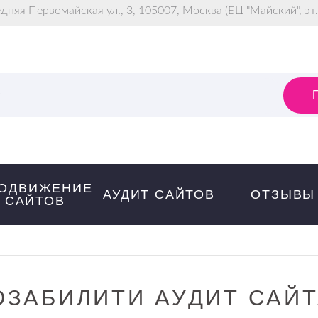
дняя Первомайская ул., 3
,
105007
,
Москва
(БЦ "Майский", эт.
к
ОДВИЖЕНИЕ
АУДИТ САЙТОВ
ОТЗЫВЫ
САЙТОВ
ЗАБИЛИТИ АУДИТ САЙ