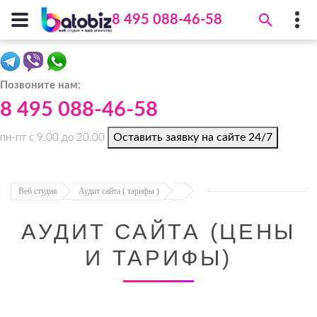
8 495 088-46-58
Batobiz
8 495 088-46-58
Позвоните нам:
Адрес:
Средняя Первомайская ул., 3
,
8 495 088-46-58
105007
,
Москва
(БЦ "Майский", эт.
3)
Оставить заявку на сайте 24/7
пн-пт с 9.00 до 20.00
info@batobiz.ru
Веб студия
Аудит сайта ( тарифы )
АУДИТ САЙТА (ЦЕНЫ
И ТАРИФЫ)